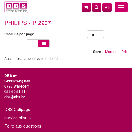
Toggle
naviga
PHILIPS - P 2907
Produits par page
10
Sort:
Marque
Prix
Aucun résultat pour votre recherche
DBS nv
Gentseweg 636
8793 Waregem
056 60 51 51
dbs@dbs.be
DBS Calipage
service clients
Foire aux questions