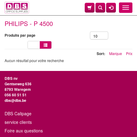
Toggle
naviga
PHILIPS - P 4500
Produits par page
10
Sort:
Marque
Prix
Aucun résultat pour votre recherche
DBS nv
Gentseweg 636
8793 Waregem
056 60 51 51
dbs@dbs.be
DBS Calipage
service clients
Foire aux questions