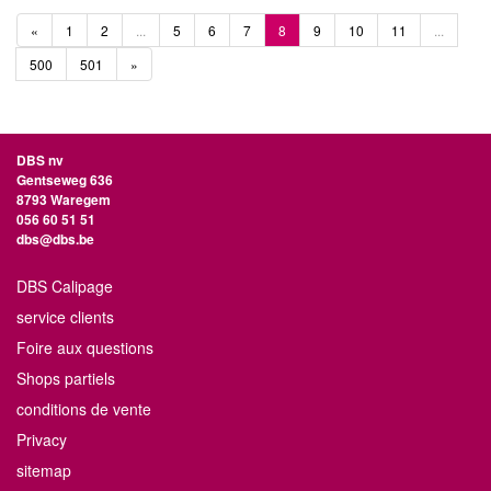
«
1
2
...
5
6
7
8
9
10
11
...
500
501
»
DBS nv
Gentseweg 636
8793 Waregem
056 60 51 51
dbs@dbs.be
DBS Calipage
service clients
Foire aux questions
Shops partiels
conditions de vente
Privacy
sitemap