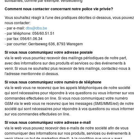
suffisantes, comme par exemple: versleuteling
Comment nous contacter concernant notre police vie privée?
Vous souhaitez réagir à l'une des pratiques décrites ci-dessous, vous pouvez
nous contacter:
- par e-mail:
dbs@dbs.be
- par téléphone: 056/60.51.51
- par fax: 056/61.06.34
- par courrier: Gentseweg 636, 8793 Waregem
Si vous nous communiquez votre adresse postale
via le web vous pourriez recevoir des mailings périodiques de notre part,
avec des informations sur des produits et services ou des événements à
venir. Si vous ne souhaitez plus recevoir de tels mailings, contactez-nous à
l'adresse mentionnée ci-dessus.
Si vous nous communiquez votre numéro de téléphone
via le web vous ne recevrez que les appels téléphoniques de notre société
qui sont nécessaires pour répondre à vos questions ou vous informer sur vos
commandes effectuées on line. Si vous nous communiquez votre numéro
GSM via le web vous ne recevrez que les messages (SMS/MMS/ed) de notre
société qui sont nécessaires pour répondre à vos questions ou vous informer
sur vos commandes effectuées on line.
Si vous nous communiquez votre adresse e-mail
via le web vous pouvez recevoir des e-mails de notre société afin de vous
communiquer des informations sur nos produits, services ou événements à
venir (dans un but de marketing direct), à la condition que vous y ayez