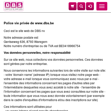
Toggle
naviga
Police vie privée de www.dbs.be
Ceci est le site web de DBS nv
Notre adresse postale est
Gentseweg 636, 8793 Waregem
Notre numéro d'entreprise ou de TVA est BE0418966754
Vos données personnelles, notre responsabilité
Sur ce site web, nous collectons vos données personnelles. Ces données
sont gérées par notre entreprise.
Nous conservons les informations suivantes lors de votre visite sur note site:
- votre 'domain name' (adresse IP) lorsque vous visitez notre page web -
votre adresse e-mail lorsque vous communiquez avec nous par e-mai -
l'ensemble des informations concernant les pages d'autres sites par
l'intermédiaire desquelles vous avez accédé à notre site - l'ensemble de
l'information concernant les pages que vous avez consultées sur notre site -
toute information que vous nous avez donnée volontairement (par exemple
dans le cadre d'enquêtes d'informations et/ou des inscriptions sur site)
Ces informations sont utilisées pour
- un usage interne et sont ensuite abandonnées