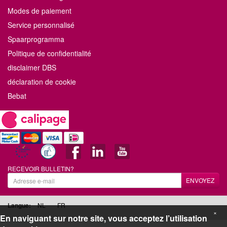
Modes de paiement
Service personnalisé
Spaarprogramma
Politique de confidentialité
disclaimer DBS
déclaration de cookie
Bebat
RECEVOIR BULLETIN?
ENVOYEZ
Langue:
NL
FR
×
En naviguant sur notre site, vous acceptez l’utilisation