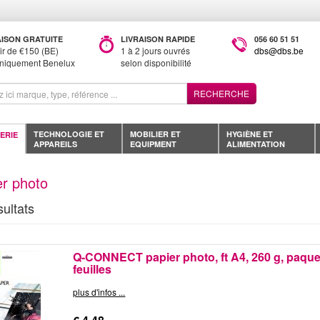
AISON GRATUITE
LIVRAISON RAPIDE
056 60 51 51
tir de €150 (BE)
1 à 2 jours ouvrés
dbs@dbs.be
uniquement Benelux
selon disponibilité
RECHERCHE
TECHNOLOGIE ET
MOBILIER ET
HYGIÈNE ET
ERIE
APPAREILS
EQUIPMENT
ALIMENTATION
er photo
sultats
Q-CONNECT papier photo, ft A4, 260 g, paque
feuilles
plus d'infos ...