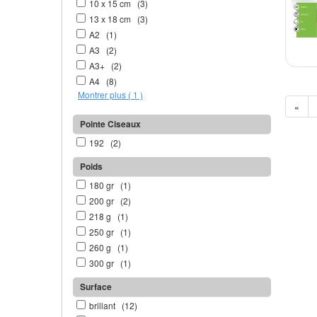
10 x 15 cm (3)
13 x 18 cm (3)
A2 (1)
A3 (2)
A3+ (2)
A4 (8)
Montrer plus ( 1 )
«
Pointe Ciseaux
192 (2)
Poids
180 gr (1)
200 gr (2)
218 g (1)
250 gr (1)
260 g (1)
300 gr (1)
Surface
brillant (12)