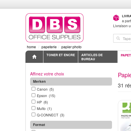
LIVR
a par
Livraison 
home
papeterie
papier photo
TONER ET ENCRE
ARTICLES DE
PAPET
BUREAU
Papi
Affinez votre choix
Merken
31 ré
Canon (5)
Epson (15)
HP (6)
Multo (1)
Q-CONNECT (3)
Format