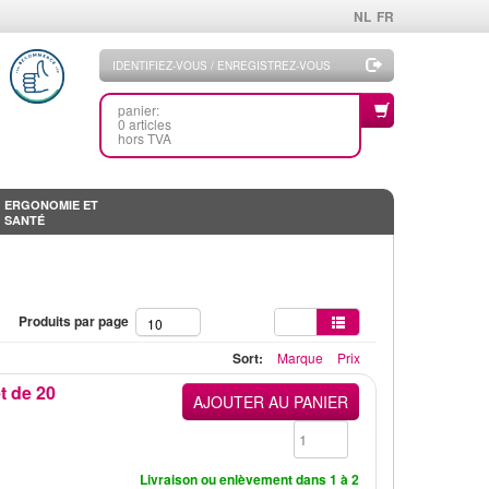
NL
FR
IDENTIFIEZ-VOUS / ENREGISTREZ-VOUS
panier:
0 articles
hors TVA
ERGONOMIE ET
SANTÉ
Produits par page
10
Sort:
Marque
Prix
t de 20
AJOUTER AU PANIER
Livraison ou enlèvement dans 1 à 2