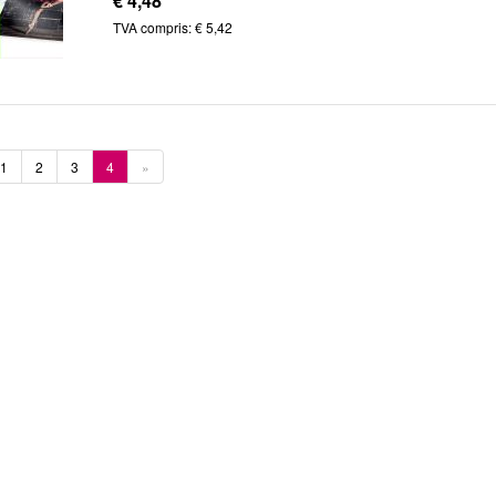
€ 4,48
TVA compris: € 5,42
1
2
3
4
»