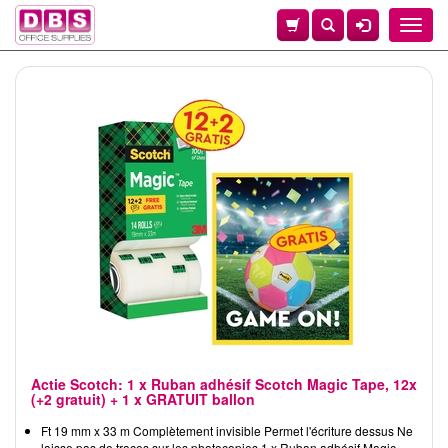
Toggle
naviga
Actie Scotch: 1 x Ruban adhésif Scotch Magic Tape, 12x
(+2 gratuit) + 1 x GRATUIT ballon
Ft 19 mm x 33 m Complètement invisible Permet l'écriture dessus Ne
laisse pas de traces sur les photocopies 1 x Ruban adhésif Magic