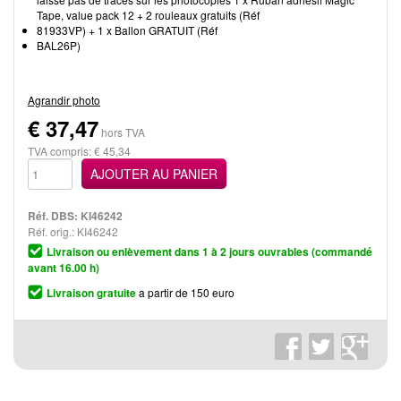
Tape, value pack 12 + 2 rouleaux gratuits (Réf
81933VP) + 1 x Ballon GRATUIT (Réf
BAL26P)
Agrandir photo
€
37,47
hors TVA
TVA compris: € 45,34
AJOUTER AU PANIER
Réf. DBS:
KI46242
Réf. orig.: KI46242
Livraison ou enlèvement dans 1 à 2 jours ouvrables (commandé
avant 16.00 h)
Livraison gratuite
a partir de 150 euro