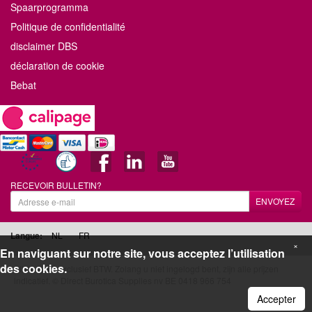
Spaarprogramma
Politique de confidentialité
disclaimer DBS
déclaration de cookie
Bebat
RECEVOIR BULLETIN?
ENVOYEZ
Langue:
NL
FR
×
En naviguant sur notre site, vous acceptez l’utilisation
des cookies.
Alle prijzen exclusief BTW. Zolang u niet ingelogd bent, zijn alle prijzen
indicatief. © Direct Burotica Supplies nv BE 0418 966 754
Accepter