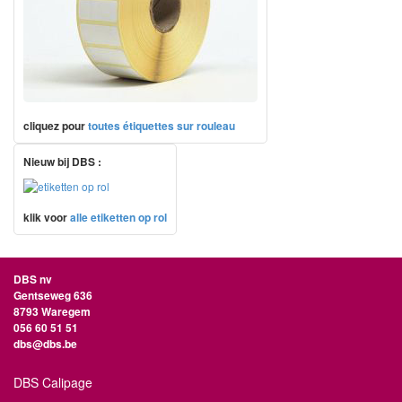
cliquez pour
toutes étiquettes sur rouleau
Nieuw bij DBS :
klik voor
alle etiketten op rol
DBS nv
Gentseweg 636
8793 Waregem
056 60 51 51
dbs@dbs.be
DBS Calipage