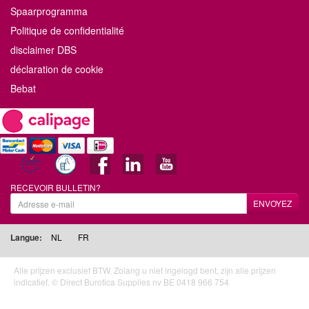
Spaarprogramma
Politique de confidentialité
disclaimer DBS
déclaration de cookie
Bebat
RECEVOIR BULLETIN?
ENVOYEZ
Langue:
NL
FR
Alle prijzen exclusief BTW. Zolang u niet ingelogd bent, zijn alle prijzen
indicatief. © Direct Burotica Supplies nv BE 0418 966 754