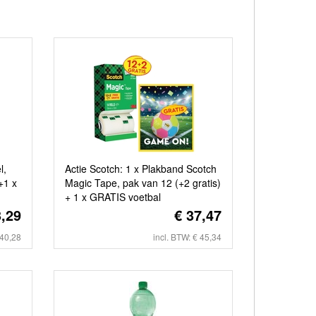
l,
Actie Scotch: 1 x Plakband Scotch
+1 x
Magic Tape, pak van 12 (+2 gratis)
+ 1 x GRATIS voetbal
3,29
€ 37,47
 40,28
incl. BTW: € 45,34