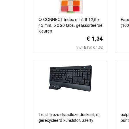
Q-CONNECT index mini, ft 12,5 x
Pape
45 mm, 5 x 20 tabs, geassorteerde
(100
kleuren
€ 1,34
incl. BTW: € 1,62
Trust Trezo draadloze deskset, uit
balp
gerecycleerd kunststof, azerty
punt