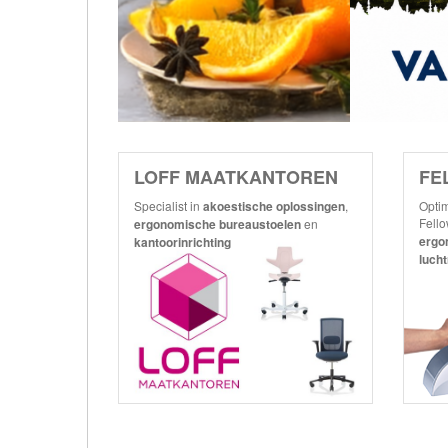
LOFF MAATKANTOREN
FE
Specialist in
akoestische
oplossingen
,
Optim
Fell
ergonomische
bureaustoelen
en
ergo
kantoorinrichting
lucht