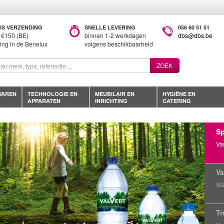
IS VERZENDING
SNELLE LEVERING
056 60 51 51
 €150 (BE)
binnen 1-2 werkdagen
dbs@dbs.be
ring in de Benelux
volgens beschikbaarheid
ZOEK
WAREN
TECHNOLOGIE EN
MEUBILAIR EN
HYGIËNE EN
APPARATEN
INRICHTING
CATERING
Sp
Va
Va
Sla
Tr