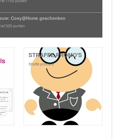
naf 1105 punten
ieuw: Cosy@Home geschenken
naf 335 punten
STRAFFE PROMO'S
Straffe promo's