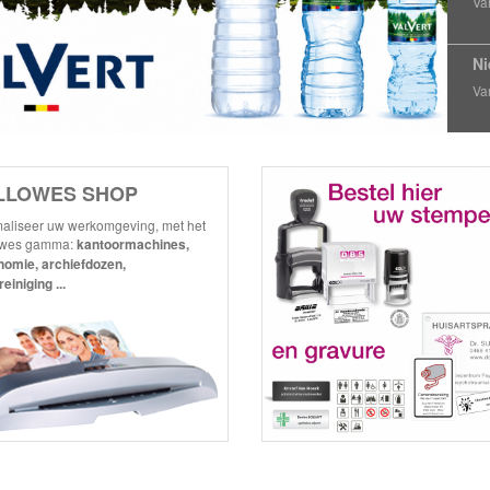
Va
N
Va
LLOWES SHOP
aliseer uw werkomgeving, met het
owes gamma:
kantoormachines,
nomie, archiefdozen,
reiniging ...