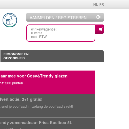
NL
FR
AANMELDEN / REGISTREREN
winkelwagentje:
0 items
excl. BTW
ERGONOMIE EN
GEZONDHEID
aar mee voor Cosy&Trendy glazen
naf 200 punten
lvert actie: 2+1 gratis!
 snel je voorraad in, zolang de voorraad strekt!
endy zomercadeau: Friss Koelbox 5L