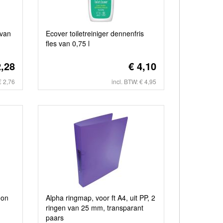
 van
Ecover toiletreiniger dennenfris
fles van 0,75 l
2,28
€ 4,10
€ 2,76
incl. BTW: € 4,95
eon
Alpha ringmap, voor ft A4, uit PP, 2
ringen van 25 mm, transparant
paars