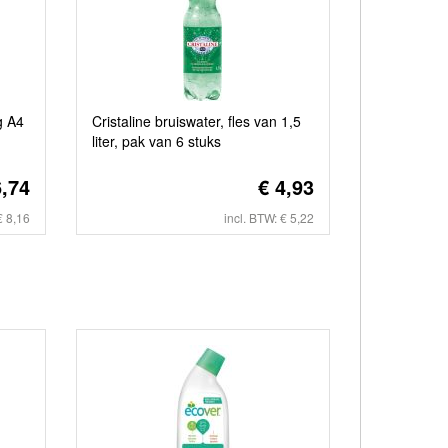
g A4
Cristaline bruiswater, fles van 1,5
liter, pak van 6 stuks
6,74
€ 4,93
€ 8,16
incl. BTW: € 5,22