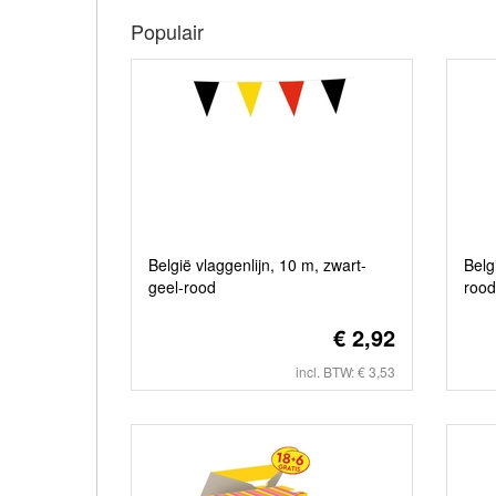
Populair
België vlaggenlijn, 10 m, zwart-
Belg
geel-rood
rood
€ 2,92
incl. BTW: € 3,53