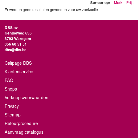
Sorteer op:
Merk
Prijs
Er werden geen resultaten gevonden voor uw zoekactie
DBS nv
Gentseweg 636
8793 Waregem
056 60 51 51
dbs@dbs.be
Calipage DBS
Klantenservice
FAQ
Shops
Verkoopsvoorwaarden
Privacy
Sitemap
Retourprocedure
Aanvraag catalogus