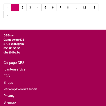
«
1
2
3
4
5
6
7
8
...
12
13
»
DBS nv
Gentseweg 636
8793 Waregem
056 60 51 51
dbs@dbs.be
Calipage DBS
Klantenservice
FAQ
Shops
Verkoopsvoorwaarden
Privacy
Sitemap