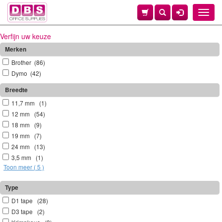
Toggle
naviga
Verfijn uw keuze
Merken
Brother (86)
Dymo (42)
Breedte
11,7 mm (1)
12 mm (54)
18 mm (9)
19 mm (7)
24 mm (13)
3,5 mm (1)
Toon meer ( 5 )
Type
D1 tape (28)
D3 tape (2)