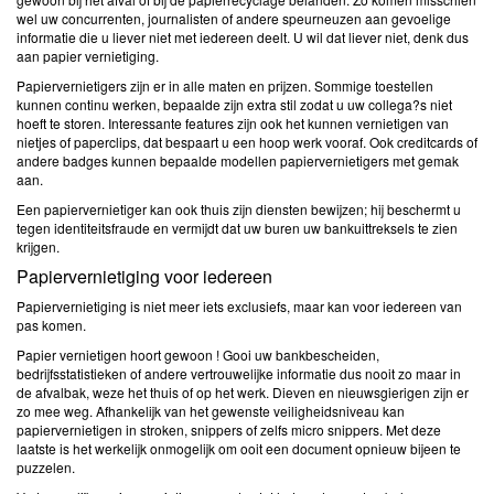
wel uw concurrenten, journalisten of andere speurneuzen aan gevoelige
informatie die u liever niet met iedereen deelt. U wil dat liever niet, denk dus
aan papier vernietiging.
Papiervernietigers zijn er in alle maten en prijzen. Sommige toestellen
kunnen continu werken, bepaalde zijn extra stil zodat u uw collega?s niet
hoeft te storen. Interessante features zijn ook het kunnen vernietigen van
nietjes of paperclips, dat bespaart u een hoop werk vooraf. Ook creditcards of
andere badges kunnen bepaalde modellen papiervernietigers met gemak
aan.
Een papiervernietiger kan ook thuis zijn diensten bewijzen; hij beschermt u
tegen identiteitsfraude en vermijdt dat uw buren uw bankuittreksels te zien
krijgen.
Papiervernietiging voor iedereen
Papiervernietiging is niet meer iets exclusiefs, maar kan voor iedereen van
pas komen.
Papier vernietigen hoort gewoon ! Gooi uw bankbescheiden,
bedrijfsstatistieken of andere vertrouwelijke informatie dus nooit zo maar in
de afvalbak, weze het thuis of op het werk. Dieven en nieuwsgierigen zijn er
zo mee weg. Afhankelijk van het gewenste veiligheidsniveau kan
papiervernietigen in stroken, snippers of zelfs micro snippers. Met deze
laatste is het werkelijk onmogelijk om ooit een document opnieuw bijeen te
puzzelen.