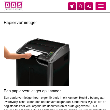
Toggle
naviga
Papiervernietiger
Een papiervernietiger op kantoor
Een papiervernietiger hoort eigenlijk thuis in elk kantoor. Hecht u belang aan
uw privacy, schaf u dan een papier vernietiger aan. Onderzoek wijst uit dat er
nog steeds zeer veel afgedrukte documenten of oude gegevens CD?s
gewoon bij het afval of bij de papierrecyclage belanden. Zo komen misschien