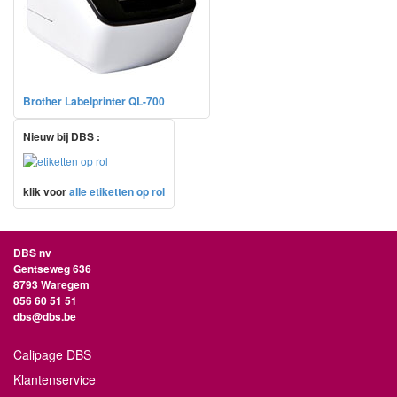
Brother Labelprinter QL-700
Nieuw bij DBS :
klik voor
alle etiketten op rol
DBS nv
Gentseweg 636
8793 Waregem
056 60 51 51
dbs@dbs.be
Calipage DBS
Klantenservice