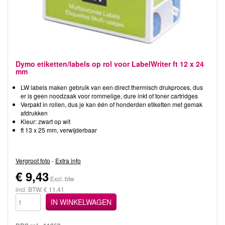
Dymo etiketten/labels op rol voor LabelWriter ft 12 x 24
mm
LW labels maken gebruik van een direct thermisch drukproces, dus
er is geen noodzaak voor rommelige, dure inkt of toner cartridges
Verpakt in rollen, dus je kan één of honderden etiketten met gemak
afdrukken
Kleur: zwart op wit
ft 13 x 25 mm, verwijderbaar
Vergroot foto
-
Extra info
€
9,43
Excl. btw
incl. BTW: € 11,41
IN WINKELWAGEN