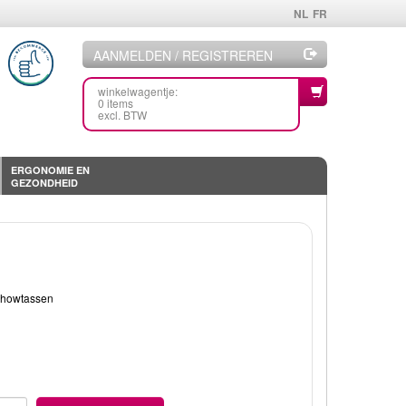
NL
FR
AANMELDEN / REGISTREREN
winkelwagentje:
0 items
excl. BTW
ERGONOMIE EN
GEZONDHEID
 showtassen