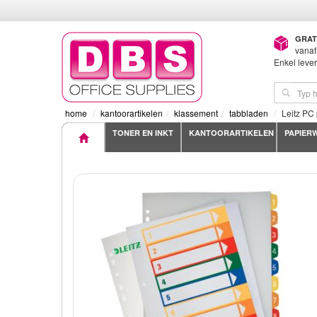
GRAT
vanaf
Enkel leve
home
kantoorartikelen
klassement
tabbladen
Leitz PC 
TONER EN INKT
KANTOORARTIKELEN
PAPIER