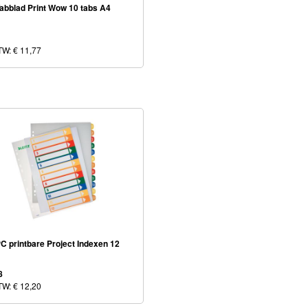
Tabblad Print Wow 10 tabs A4
BTW: € 11,77
PC printbare Project Indexen 12
8
BTW: € 12,20