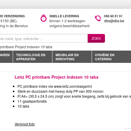
IS VERZENDING
SNELLE LEVERING
056 60 51 51
 €150 (BE)
binnen 1-2 werkdagen
dbs@dbs.be
ring in de Benelux
volgens beschikbaarheid
ZOEK
printbare Project Indexen 10 tabs
WAREN
TECHNOLOGIE EN
MEUBILAIR EN
HYGIËNE EN
APPARATEN
INRICHTING
CATERING
Leitz PC printbare Project Indexen 10 tabs
PC printbare index via www.leitz.com/easyprint
Sterk en duurzaam met heavy duty PP van 300 micron
Ft A4+ (30,5 x 24,5 cm) zorgt voor snelle toegang, zelfs bij gebruik van
11-gaatsperforatie
10 tabs
Vergroot foto