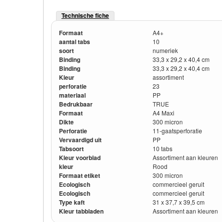
Technische fiche
Formaat
A4+
aantal tabs
10
soort
numeriek
Binding
33,3 x 29,2 x 40,4 cm
Binding
33,3 x 29,2 x 40,4 cm
Kleur
assortiment
perforatie
23
materiaal
PP
Bedrukbaar
TRUE
Formaat
A4 Maxi
Dikte
300 micron
Perforatie
11-gaatsperforatie
Vervaardigd uit
PP
Tabsoort
10 tabs
Kleur voorblad
Assortiment aan kleuren
kleur
Rood
Formaat etiket
300 micron
Ecologisch
commercieel geruit
Ecologisch
commercieel geruit
Type kaft
31 x 37,7 x 39,5 cm
Kleur tabbladen
Assortiment aan kleuren