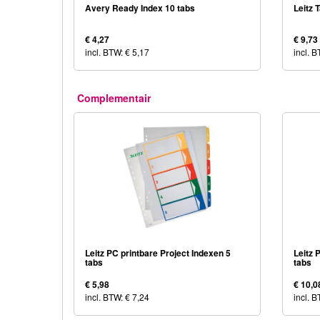
Avery Ready Index 10 tabs
Leitz 
€ 4,27
€ 9,73
incl. BTW: € 5,17
incl. 
Complementair
Leitz PC printbare Project Indexen 5
Leitz 
tabs
tabs
€ 5,98
€ 10,0
incl. BTW: € 7,24
incl. 