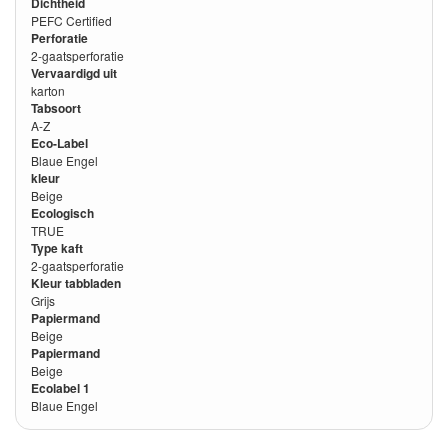
Dichtheid
PEFC Certified
Perforatie
2-gaatsperforatie
Vervaardigd uit
karton
Tabsoort
A-Z
Eco-Label
Blaue Engel
kleur
Beige
Ecologisch
TRUE
Type kaft
2-gaatsperforatie
Kleur tabbladen
Grijs
Papiermand
Beige
Papiermand
Beige
Ecolabel 1
Blaue Engel