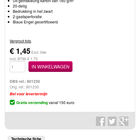
Uit gemskleurig karton van 160 g/m²
20-delig
Bedrukking in het zwart
2-gaatsperforatie
Blaue Engel gecertificeerd
Vergroot foto
€
1,45
Excl. btw
incl. BTW: € 1,75
IN WINKELWAGEN
DBS ref.:
901230
Orig. ref.: 901230
Bel voor levertermijn
Gratis verzending
vanaf 150 euro
Technische fiche