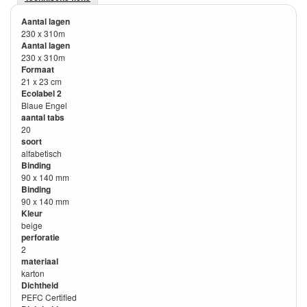
Aantal lagen
230 x 310m
Aantal lagen
230 x 310m
Formaat
21 x 23 cm
Ecolabel 2
Blaue Engel
aantal tabs
20
soort
alfabetisch
Binding
90 x 140 mm
Binding
90 x 140 mm
Kleur
beige
perforatie
2
materiaal
karton
Dichtheid
PEFC Certified