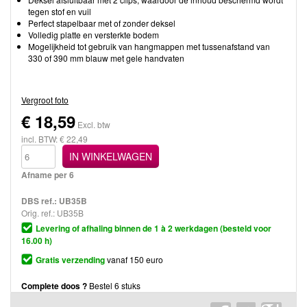
tegen stof en vuil
Perfect stapelbaar met of zonder deksel
Volledig platte en versterkte bodem
Mogelijkheid tot gebruik van hangmappen met tussenafstand van
330 of 390 mm blauw met gele handvaten
Vergroot foto
€
18,59
Excl. btw
incl. BTW: € 22,49
IN WINKELWAGEN
Afname per 6
DBS ref.:
UB35B
Orig. ref.: UB35B
Levering of afhaling binnen de 1 à 2 werkdagen (besteld voor
16.00 h)
Gratis verzending
vanaf 150 euro
Complete doos ?
Bestel 6 stuks