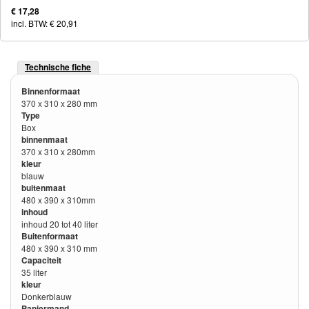
€ 17,28
incl. BTW: € 20,91
Technische fiche
Binnenformaat
370 x 310 x 280 mm
Type
Box
binnenmaat
370 x 310 x 280mm
kleur
blauw
buitenmaat
480 x 390 x 310mm
inhoud
inhoud 20 tot 40 liter
Buitenformaat
480 x 390 x 310 mm
Capaciteit
35 liter
kleur
Donkerblauw
Papiermand