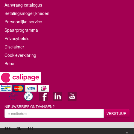
Aanvraag catalogus
Betalingsmogelijkheden
Persoonlijke service
Spaarprogramma
Privacybeleid
Disclaimer
Cookieverklaring
Bebat
NIEUWSBRIEF ONTVANGEN?
VERSTUUR
Taal:
NL
FR
×