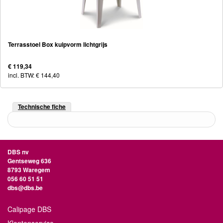
Terrasstoel Box kuipvorm lichtgrijs
€ 119,34
incl. BTW: € 144,40
Technische fiche
DBS nv
Gentseweg 636
8793 Waregem
056 60 51 51
dbs@dbs.be
Calipage DBS