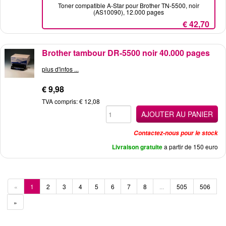
Toner compatible A-Star pour Brother TN-5500, noir
(AS10090), 12.000 pages
€ 42,70
Brother tambour DR-5500 noir 40.000 pages
plus d'infos ...
€ 9,98
TVA compris: € 12,08
AJOUTER AU PANIER
Contactez-nous pour le stock
Livraison gratuite
a partir de 150 euro
«
1
2
3
4
5
6
7
8
...
505
506
»