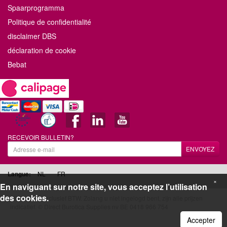
Spaarprogramma
Politique de confidentialité
disclaimer DBS
déclaration de cookie
Bebat
RECEVOIR BULLETIN?
ENVOYEZ
Langue:
NL
FR
×
En naviguant sur notre site, vous acceptez l’utilisation
des cookies.
Alle prijzen exclusief BTW. Zolang u niet ingelogd bent, zijn alle prijzen
indicatief. © Direct Burotica Supplies nv BE 0418 966 754
Accepter