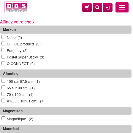
Toggle
naviga
Affinez votre choix
Merken
Nobo (2)
OFFICE products (3)
Pergamy (2)
Post-it Super Sticky (3)
Q-CONNECT (9)
Afmeting
100 sur 67,5 cm (1)
65 sur 98 cm (1)
70 x 100 cm (1)
A1(58.5 sur 81 cm) (1)
Magnetisch
Magnétique (2)
Materiaal