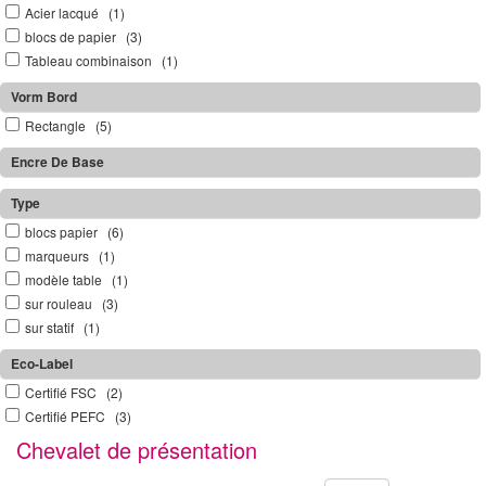
Acier lacqué (1)
blocs de papier (3)
Tableau combinaison (1)
Vorm Bord
Rectangle (5)
Encre De Base
Type
blocs papier (6)
marqueurs (1)
modèle table (1)
sur rouleau (3)
sur statif (1)
Eco-Label
Certifié FSC (2)
Certifié PEFC (3)
Chevalet de présentation