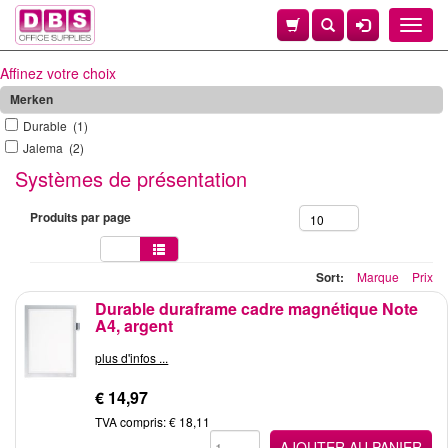
Toggle
naviga
Affinez votre choix
Merken
Durable (1)
Jalema (2)
Systèmes de présentation
Produits par page
10
Sort:
Marque
Prix
Durable duraframe cadre magnétique Note
A4, argent
plus d'infos ...
€ 14,97
TVA compris: € 18,11
AJOUTER AU PANIER