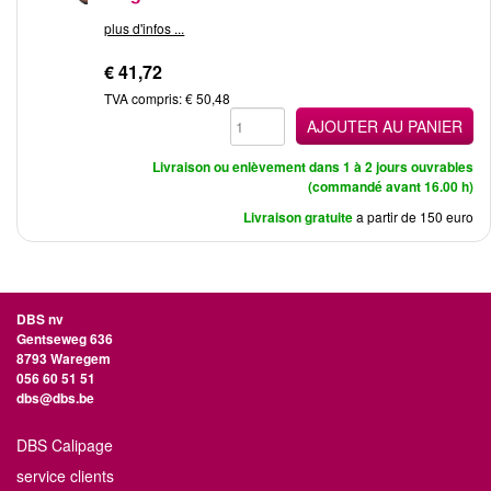
plus d'infos ...
€ 41,72
TVA compris: € 50,48
AJOUTER AU PANIER
Livraison ou enlèvement dans 1 à 2 jours ouvrables
(commandé avant 16.00 h)
Livraison gratuite
a partir de 150 euro
DBS nv
Gentseweg 636
8793 Waregem
056 60 51 51
dbs@dbs.be
DBS Calipage
service clients