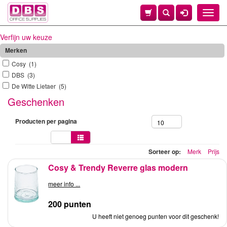
Toggle
naviga
Verfijn uw keuze
Merken
Cosy (1)
DBS (3)
De Witte Lietaer (5)
Geschenken
Producten per pagina
10
Sorteer op:
Merk
Prijs
Cosy & Trendy Reverre glas modern
meer info ...
200 punten
U heeft niet genoeg punten voor dit geschenk!