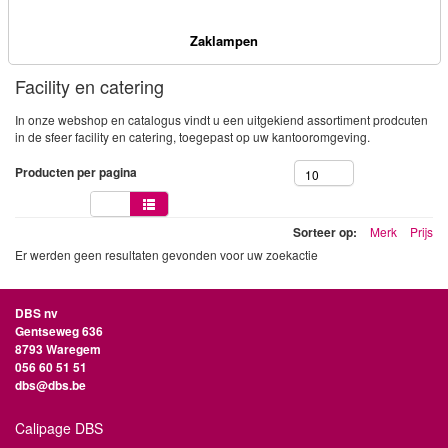
Zaklampen
Facility en catering
In onze webshop en catalogus vindt u een uitgekiend assortiment prodcuten
in de sfeer facility en catering, toegepast op uw kantooromgeving.
Producten per pagina
10
Sorteer op:
Merk
Prijs
Er werden geen resultaten gevonden voor uw zoekactie
DBS nv
Gentseweg 636
8793 Waregem
056 60 51 51
dbs@dbs.be
Calipage DBS