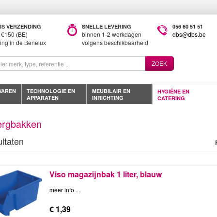
IS VERZENDING
SNELLE LEVERING
056 60 51 51
 €150 (BE)
binnen 1-2 werkdagen
dbs@dbs.be
ring in de Benelux
volgens beschikbaarheid
ZOEK
WAREN
TECHNOLOGIE EN
MEUBILAIR EN
HYGIËNE EN
APPARATEN
INRICHTING
CATERING
rgbakken
ultaten
Viso magazijnbak 1 liter, blauw
meer info ...
€ 1,39