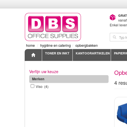
GRAT
vanaf
Enkel leve
home
hygiëne en catering
opbergbakken
TONER EN INKT
KANTOORARTIKELEN
PAPIER
Opbe
Verfijn uw keuze
Merken
4 res
Viso (4)