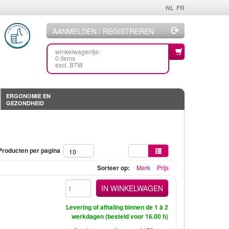
NL
FR
AANMELDEN / REGISTREREN
winkelwagentje:
0 items
excl. BTW
ERGONOMIE EN
GEZONDHEID
Producten per pagina
10
Sorteer op:
Merk
Prijs
IN WINKELWAGEN
Levering of afhaling binnen de 1 à 2
werkdagen (besteld voor 16.00 h)