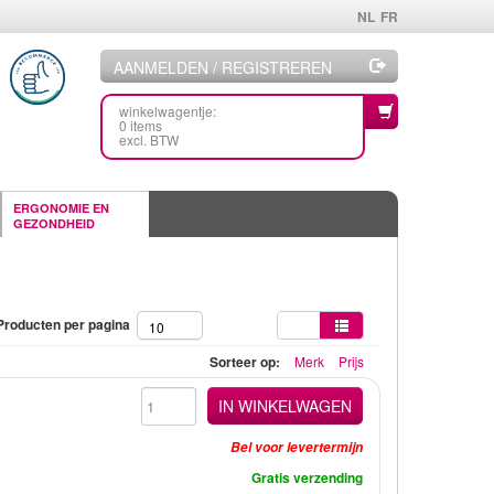
NL
FR
AANMELDEN / REGISTREREN
winkelwagentje:
0 items
excl. BTW
ERGONOMIE EN
GEZONDHEID
Producten per pagina
10
Sorteer op:
Merk
Prijs
IN WINKELWAGEN
Bel voor levertermijn
Gratis verzending