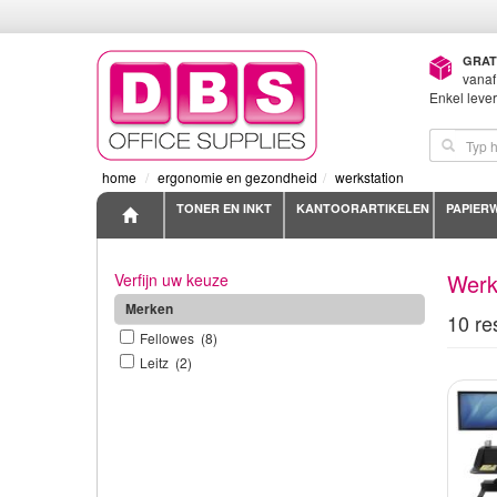
GRAT
vanaf
Enkel leve
home
ergonomie en gezondheid
werkstation
TONER EN INKT
KANTOORARTIKELEN
PAPIER
Werk
Verfijn uw keuze
Merken
10 re
Fellowes (8)
Leitz (2)