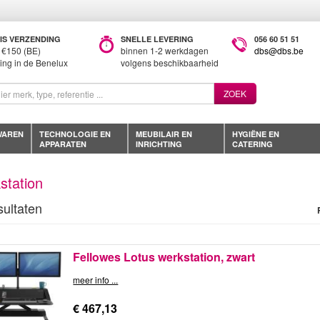
IS VERZENDING
SNELLE LEVERING
056 60 51 51
 €150 (BE)
binnen 1-2 werkdagen
dbs@dbs.be
ring in de Benelux
volgens beschikbaarheid
ZOEK
WAREN
TECHNOLOGIE EN
MEUBILAIR EN
HYGIËNE EN
APPARATEN
INRICHTING
CATERING
station
sultaten
Fellowes Lotus werkstation, zwart
meer info ...
€ 467,13