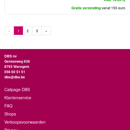
Gratis verzending
vanaf 150 euro
«
1
2
3
»
DBS nv
Gentseweg 636
8793 Waregem
056 60 51 51
dbs@dbs.be
Calipage DBS
Klantenservice
FAQ
Shops
Verkoopsvoorwaarden