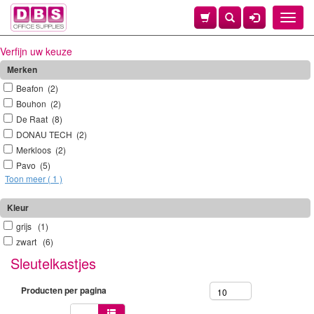
Toggle
naviga
Verfijn uw keuze
Merken
Beafon (2)
Bouhon (2)
De Raat (8)
DONAU TECH (2)
Merkloos (2)
Pavo (5)
Toon meer ( 1 )
Kleur
grijs (1)
zwart (6)
Sleutelkastjes
Producten per pagina
10